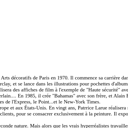
x Arts décoratifs de Paris en 1970. Il commence sa carrière d
clay, et se lance dans les illustrations pour pochettes d'albu
sera des affiches de film à l'exemple de "Haute sécurité" avec
ain.... En 1985, il crée "Bahamas" avec son frère, et Alain B
nes de l'Express, le Point...et le New-York Times.
urope et aux États-Unis. En vingt ans, Patrrice Larue réaliser
 clients, pour se consacrer exclusivement à la peinture. Il exp
conde nature. Mais alors que les vrais hyperréalistes travaill