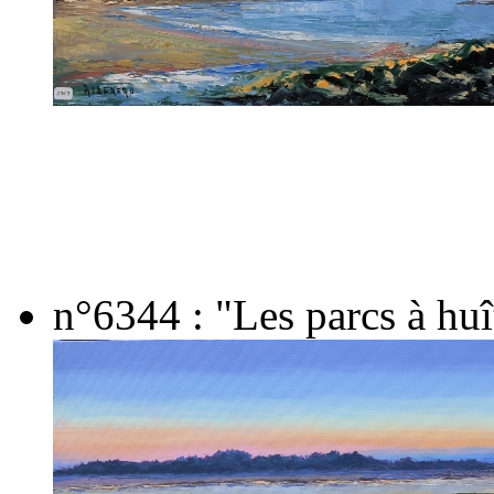
n°6344 : "Les parcs à huî